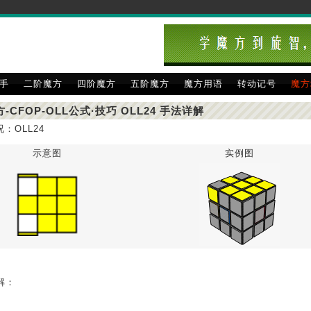
手
二阶魔方
四阶魔方
五阶魔方
魔方用语
转动记号
魔方
-CFOP-OLL公式·技巧 OLL24 手法详解
况：OLL24
示意图
实例图
解：