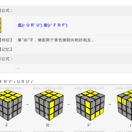
用公式：
底(r U R' U') 前(r' F R F')
【特征】
像"由"字，侧面两个黄色侧朝向刚好相反。
【记忆】
考公式：
-
R' F' r U R U' r'
→
→
→
F
R'
F'
r