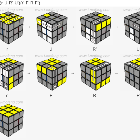
U R' U')(r' F R F')
→
→
→
r
U
R'
U
→
→
→
r'
F
R
F