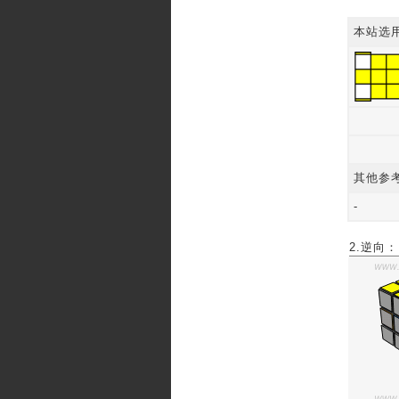
本站选
其他参
-
2.逆向：F 