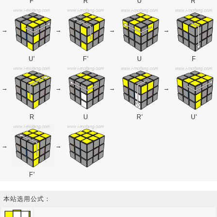
F
R
U
R'
→
→
→
→
U'
F'
U
F
→
→
→
→
R
U
R'
U'
→
→
F'
本站选用公式：