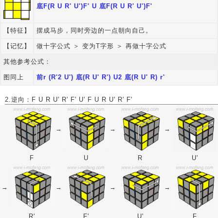
底F(R U R' U')F' U 底F(R U R' U')F'
【特征】
摆成马步，同时旁边的一点朝向自己。
【记忆】
做十字公式 ＞ 变为T字形 ＞ 再做十字公式
其他参考公式：
图同上
前r (R'2 U') 底(R U' R') U2 底(R U' R) r'
2.逆向：F U R U' R' F' U' F U R U' R' F'
→
→
→
F
U
R
U'
→
→
→
→
R'
F'
U'
F