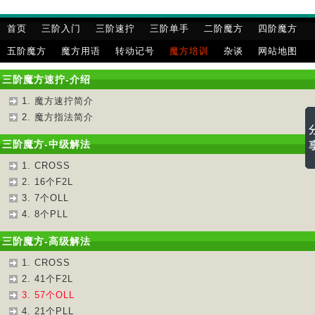
首页
三阶入门
三阶速拧
三阶单手
二阶魔方
四阶魔方
五阶魔方
魔方用语
转动记号
魔方培训
杂谈
网站地图
三阶魔方速拧-介绍
1. 魔方速拧简介
2. 魔方指法简介
三阶魔方-中级解法
1. CROSS
2. 16个F2L
3. 7个OLL
4. 8个PLL
三阶魔方-高级解法
1. CROSS
2. 41个F2L
3. 57个OLL
4. 21个PLL