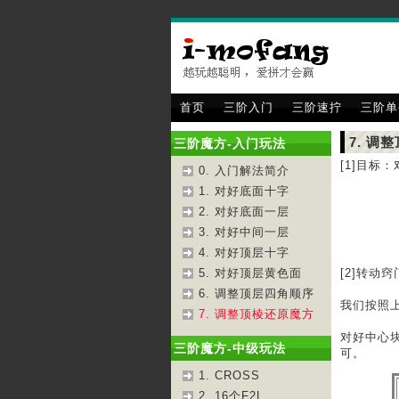
首页
三阶入门
三阶速拧
三阶单
7. 调
三阶魔方-入门玩法
[1]目标
0. 入门解法简介
1. 对好底面十字
2. 对好底面一层
3. 对好中间一层
4. 对好顶层十字
5. 对好顶层黄色面
[2]转动窍
6. 调整顶层四角顺序
我们按照
7. 调整顶棱还原魔方
对好中心
三阶魔方-中级玩法
可。
1. CROSS
2. 16个F2L