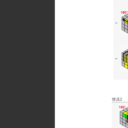
→
→
情况2