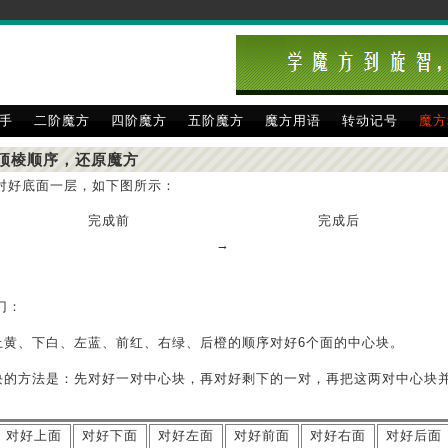
手
二阶魔方
四阶魔方
五阶魔方
魔方用语
转动记号
魔方
整顶棱顺序，还原魔方
：对好底面一层，如下图所示：
完成前
完成后
→
门：
上黄、下白、左蓝、前红、右绿、后橙的顺序对好6个面的中心块。
块的方法是：先对好一对中心块，再对好剩下的一对，再把这两对中心块
对好上面
对好下面
对好左面
对好前面
对好右面
对好后面