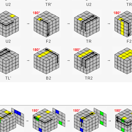
U2
TR'
U2
TR
→
→
→
U2
F2
TR
F2
→
→
→
TL'
B2
TR2
→
→
→