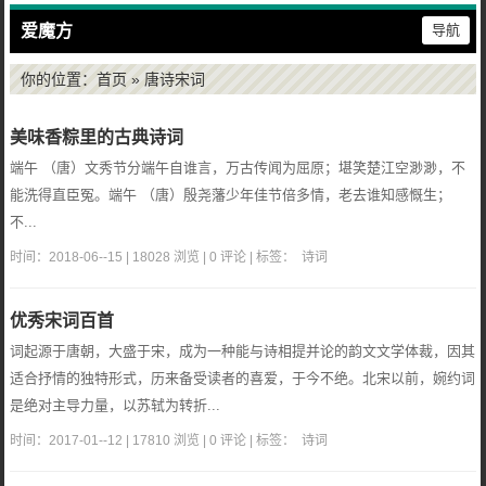
爱魔方
导航
你的位置：
首页
»
唐诗宋词
美味香粽里的古典诗词
端午 （唐）文秀节分端午自谁言，万古传闻为屈原；堪笑楚江空渺渺，不
能洗得直臣冤。端午 （唐）殷尧藩少年佳节倍多情，老去谁知感慨生；
不...
时间：2018-06--15 | 18028 浏览 | 0 评论 | 标签：
诗词
优秀宋词百首
词起源于唐朝，大盛于宋，成为一种能与诗相提并论的韵文文学体裁，因其
适合抒情的独特形式，历来备受读者的喜爱，于今不绝。北宋以前，婉约词
是绝对主导力量，以苏轼为转折...
时间：2017-01--12 | 17810 浏览 | 0 评论 | 标签：
诗词