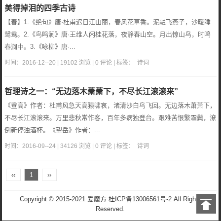
美得掉泪的四季古诗
【春】1.《绝句》唐·杜甫迟日江山丽，春风花草香。泥融飞燕子，沙暖睡
鸳鸯。2.《鸟鸣涧》唐·王维人闲桂花落，夜静春山空。月出惊山鸟，时鸣
春涧中。3.《咏柳》唐·...
时间：2016-12--20 | 19102 浏览 | 0 评论 | 标签：
诗词
哲理诗之一：“无边落木萧萧下，不尽长江滚滚来”
《登高》作者：杜甫风急天高猿啸哀，渚清沙白鸟飞回。无边落木萧萧下，
不尽长江滚滚来。万里悲秋常作客，百年多病独登台。艰难苦恨繁霜鬓，潦
倒新停浊酒杯。《望岳》作者：...
时间：2016-09--24 | 34126 浏览 | 0 评论 | 标签：
诗词
‹‹
1
››
Copyright © 2015-2021 爱魔方
桂ICP备13006561号-2
All Rights
Reserved.