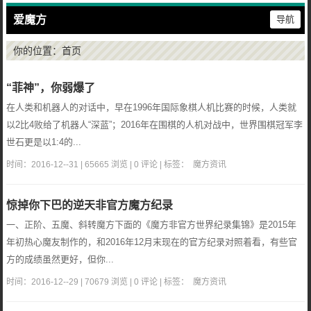
爱魔方
导航
你的位置：
首页
“菲神”，你弱爆了
在人类和机器人的对话中，早在1996年国际象棋人机比赛的时候，人类就
以2比4败给了机器人“深蓝”；2016年在围棋的人机对战中，世界围棋冠军李
世石更是以1:4的...
时间：2016-12--31 | 65665 浏览 | 0 评论 | 标签：
魔方资讯
惊掉你下巴的逆天非官方魔方纪录
一、正阶、五魔、斜转魔方下面的《魔方非官方世界纪录集锦》是2015年
年初热心魔友制作的，和2016年12月末现在的官方纪录对照着看，有些官
方的成绩虽然更好，但你...
时间：2016-12--29 | 70679 浏览 | 0 评论 | 标签：
魔方资讯