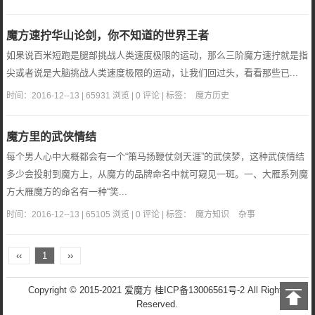
魔方速拧华山论剑，你不知道的世界王者
如果说百米短跑是腿部挑战人类速度极限的运动，那么三阶魔方速拧就是指
尖或者说是大脑挑战人类速度极限的运动，让我们回过头，看看那些已...
时间：2016-12--13 | 65931 浏览 | 0 评论 | 标签：
魔方历史
魔方里的武侠情结
每个男人心中大概都会有一个“策马扬鞭仗剑天涯”的武侠梦，这种武侠情结
多少会投射到魔方上，从魔方的品牌命名中就可窥见一斑。一、大雁系列魔
方大雁魔方的命名有一种“笑...
时间：2016-12--13 | 65105 浏览 | 0 评论 | 标签：
魔方知识
杂事
‹‹
1
››
Copyright © 2015-2021 爱魔方
桂ICP备13006561号-2
All Rights
Reserved.