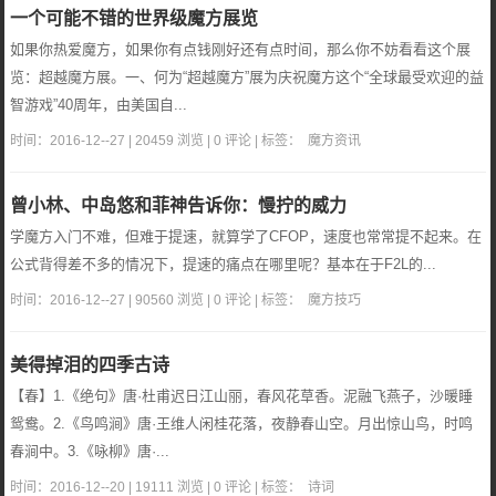
一个可能不错的世界级魔方展览
如果你热爱魔方，如果你有点钱刚好还有点时间，那么你不妨看看这个展
览：超越魔方展。一、何为“超越魔方”展为庆祝魔方这个“全球最受欢迎的益
智游戏”40周年，由美国自...
时间：2016-12--27 | 20459 浏览 | 0 评论 | 标签：
魔方资讯
曾小林、中岛悠和菲神告诉你：慢拧的威力
学魔方入门不难，但难于提速，就算学了CFOP，速度也常常提不起来。在
公式背得差不多的情况下，提速的痛点在哪里呢？基本在于F2L的...
时间：2016-12--27 | 90560 浏览 | 0 评论 | 标签：
魔方技巧
美得掉泪的四季古诗
【春】1.《绝句》唐·杜甫迟日江山丽，春风花草香。泥融飞燕子，沙暖睡
鸳鸯。2.《鸟鸣涧》唐·王维人闲桂花落，夜静春山空。月出惊山鸟，时鸣
春涧中。3.《咏柳》唐·...
时间：2016-12--20 | 19111 浏览 | 0 评论 | 标签：
诗词