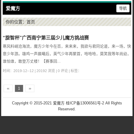
爱魔方
导航
你的位置：
首页
“旋智杯”广西南宁第三届少儿魔方挑战赛
寒风料峭沧海流，魔方少年今在否，来来来，我欲与君同论道，来一场，快
意少年游。雄鸡一声晨曦后，英气少年再聚首，哈哈哈，莫笑我等年尚幼，
谁怕谁，敢登万丈楼！【赛事回...
时间：2019-12--12 | 20192 浏览 | 0 评论 | 标签：
‹‹
1
››
Copyright © 2015-2021 爱魔方
桂ICP备13006561号-2
All Rights
Reserved.