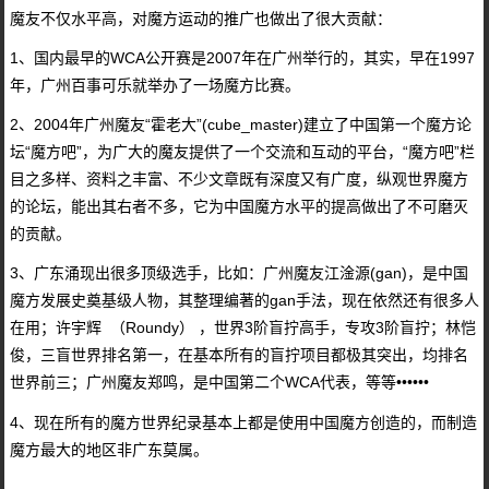
魔友不仅水平高，对魔方运动的推广也做出了很大贡献：
1、国内最早的WCA公开赛是2007年在广州举行的，其实，早在1997
年，广州百事可乐就举办了一场魔方比赛。
2、2004年广州魔友“霍老大”(cube_master)建立了中国第一个魔方论
坛“魔方吧”，为广大的魔友提供了一个交流和互动的平台，“魔方吧”栏
目之多样、资料之丰富、不少文章既有深度又有广度，纵观世界魔方
的论坛，能出其右者不多，它为中国魔方水平的提高做出了不可磨灭
的贡献。
3、广东涌现出很多顶级选手，比如：广州魔友江淦源(gan)，是中国
魔方发展史奠基级人物，其整理编著的gan手法，现在依然还有很多人
在用；许宇辉 （Roundy） ，世界3阶盲拧高手，专攻3阶盲拧；林恺
俊，三盲世界排名第一，在基本所有的盲拧项目都极其突出，均排名
世界前三；广州魔友郑鸣，是中国第二个WCA代表，等等••••••
4、现在所有的魔方世界纪录基本上都是使用中国魔方创造的，而制造
魔方最大的地区非广东莫属。