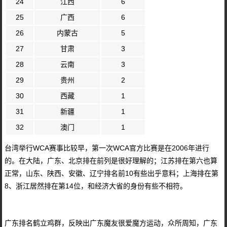
24
江西
6
25
广西
6
26
内蒙古
5
27
甘肃
3
28
云南
3
29
贵州
2
30
西藏
1
31
新疆
1
32
澳门
1
台湾举行WCA赛事比较早，第一次WCA官方比赛是在2006年进行
的。在大陆，广东、北京排在前列是很好理解的；江苏排在第六也算
正常，山东、陕西、安徽、辽宁排名前10有些出乎意料；上海排在第
8、浙江居然排在第14位，和经济大省的身份有些不相符。
广东排名鹤立鸡群，反映出广东魔友很爱魔方运动，众所周知，广东