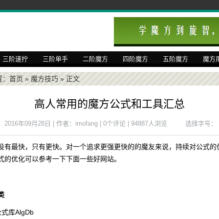
三阶速拧
三阶单手
二阶魔方
四阶魔方
五阶魔方
魔方
置：
首页
»
魔方技巧
» 正文
高人常用的魔方公式和工具汇总
016年09月28日 | 作者：imofang | 0个评论 | 94887人浏览
选择字号：
没有最快，只有更快。对一个追求更强更快的的魔友来说，持续对公式的
式的优化可以参考一下下面一些好网站。
类
式库AlgDb