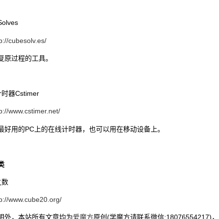
olves
p://cubesolv.es/
复原过程的工具。
器Cstimer
p://www.cstimer.net/
最好用的PC上的在线计时器，也可以用在移动设备上。
类
之数
tp://www.cube20.org/
明外，本站所有文章均为
爱魔方
原创(学魔方请联系微信:18076554217)