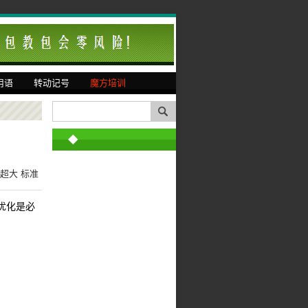
用语
转动记号
魔方培训
◆
超大
标准
优化是必