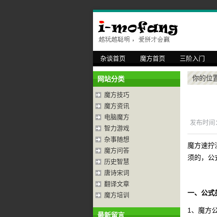
杂谈首页
魔方首页
三阶入门
你的位
网站分类
魔方技巧
魔方资讯
电脑魔方
发布时间：2
智力游戏
杂事随想
魔方速拧
魔方问答
须的，公
历史智慧
唐诗宋词
翻译文章
一、公式
魔方培训
1、魔方公
最新留言