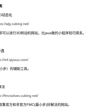
类
3D动态化
ps://alg.cubing.net/
即可以进行3D转动的网站，比java做的小程序轻巧得多。
奇遇
p://mf.qiyuuu.com/
最小步）的辅助工具。
解法
p://fmcsolves.cubing.net/
收集官方和非官方FMC(最小步)好解法的网站。