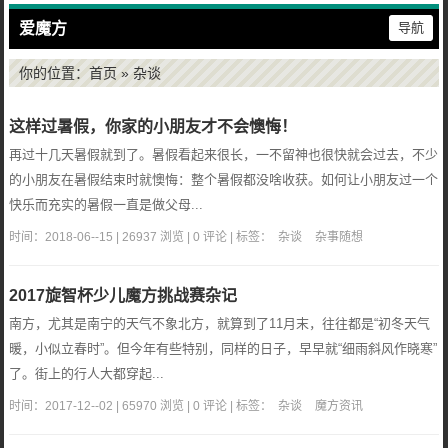
爱魔方
导航
你的位置：
首页
» 杂谈
这样过暑假，你家的小朋友才不会懊悔！
再过十几天暑假就到了。暑假看起来很长，一不留神也很快就会过去，不少
的小朋友在暑假结束时就懊悔：整个暑假都没啥收获。如何让小朋友过一个
快乐而充实的暑假一直是做父母...
时间：2018-06--15 | 26937 浏览 | 0 评论 | 标签：
杂谈
杂事随想
2017旋智杯少儿魔方挑战赛杂记
南方，尤其是南宁的天气不象北方，就算到了11月末，往往都是“初冬天气
暖，小似立春时”。但今年有些特别，同样的日子，早早就“细雨斜风作晓寒”
了。街上的行人大都穿起...
时间：2017-12--02 | 65970 浏览 | 0 评论 | 标签：
杂谈
魔方资讯