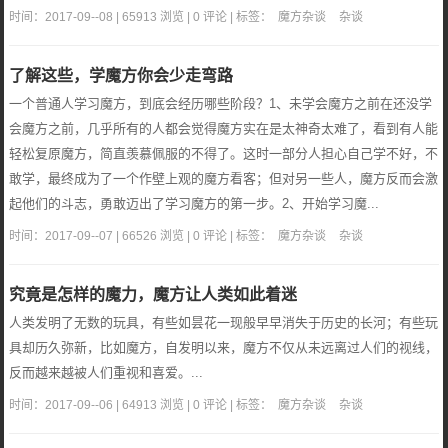
时间：2017-09--08 | 65913 浏览 | 0 评论 | 标签：
魔方杂谈
杂谈
了解这些，学魔方你会少走弯路
一个普通人学习魔方，到底会经历哪些阶段？1、未学会魔方之前在还没学
会魔方之前，几乎所有的人都会觉得魔方实在是太神奇太难了，看到有人能
轻松复原魔方，简直羡慕佩服的不得了。这时一部分人担心自己学不好，不
敢学，最终成为了一个作壁上观的魔方看客；但对另一些人，魔方反而会激
起他们的斗志，勇敢迈出了学习魔方的第一步。2、开始学习魔...
时间：2017-09--07 | 66526 浏览 | 0 评论 | 标签：
魔方杂谈
杂谈
究竟是怎样的魔力，魔方让人类如此着迷
人类发明了无数的玩具，有些如昙花一现般早早消失于历史的长河；有些玩
具却历久弥新，比如魔方，自发明以来，魔方不仅从未远离过人们的视线，
反而越来越被人们重视和喜爱。...
时间：2017-09--06 | 64913 浏览 | 0 评论 | 标签：
魔方杂谈
杂谈