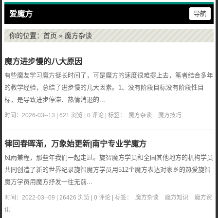
爱魔方
导航
你的位置：
首页
» 魔方杂谈
魔方进步慢的八大原因
有些魔友学习魔方挺长时间了，可是魔方的速度很难提上去，笔者结合多年
的教学经验，总结了进步慢的几大因素。1、没有阶段目标没有阶段性目
标，是导致进步停滞、热情消退的...
时间：2026-03--13 | 621 浏览 | 0 评论 | 标签：
魔方杂谈
魔方技巧
律回春晖渐，万象始更新|南宁专业学魔方
风雨兼程，那些年我们一起走过。旋智魔方学员和全国其他地方的机构学员
共同创造了新的世界纪录旋智魔方学员用512个魔方表达对家乡的热爱旋智
魔方学员用魔方抒发一往无前...
时间：2022-03--09 | 26426 浏览 | 0 评论 | 标签：
魔方杂谈
魔方知识
魔方资
讯