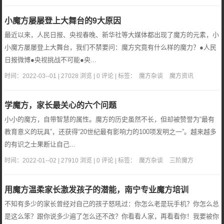
小魔方屡屡登上大舞台的9大原因
最近以来，人民日报、央视春晚、新华社等大媒体都出现了魔方的元素，小
小魔方屡屡登上大舞台，我们不禁要问：魔方究竟有什么样的魔力？●人民
日报微博●央视挑战不可能●央...
时间：2022-03--01 | 27028 浏览 | 0 评论 | 标签：
魔方杂谈
魔方资讯
学魔方，家长最关心的六个问题
小小的魔方，自带智慧的属性。魔方的历史虽然不长，但却被赞誉为“最有
教育意义的玩具”，还获得“20世纪最有影响力的100项发明之一”。越来越多
的有识之士果断让自己...
时间：2022-01--02 | 27910 浏览 | 0 评论 | 标签：
魔方杂谈
三阶魔方
用魔方温柔家长激发孩子的潜能，南宁专业魔方培训
不知有多少的家长曾经对自己的孩子怒吼过：你怎么老是玩手机？你怎么总
是这么笨？跟你说多少遍了怎么还不改？你看看人家，再看看你！我要被你