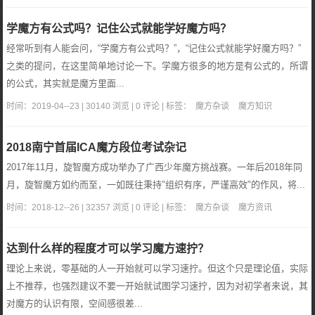
学魔方有公式吗？记住公式就能学好魔方吗？
经常听到有人能会问，“学魔方有公式吗？”，“记住公式就能学好魔方吗？”
之类的提问，在这里简单地讨论一下。学魔方很多的地方是有公式的，所谓
的公式，其实就是魔方里面...
时间：2019-04--23 | 30140 浏览 | 0 评论 | 标签：
魔方杂谈
魔方知识
2018南宁首届ICA魔方段位考试杂记
2017年11月，旋智魔方成功举办了广西少年魔方挑战赛。一年后2018年同
月，旋智魔方如约而至，一如既往秉持"组织有序，严谨高效"的作风，将...
时间：2018-12--26 | 32357 浏览 | 0 评论 | 标签：
魔方杂谈
魔方资讯
达到什么样的程度才可以学习魔方速拧？
理论上来说，零基础的人一开始就可以学习速拧。但这个只是理论值，实际
上不推荐，也强烈建议不要一开始就试图学习速拧，因为对初学者来说，其
对魔方的认识有限，空间感很差...