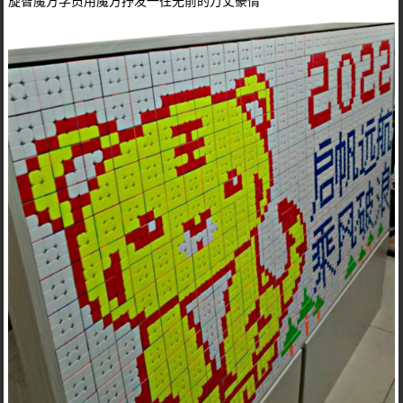
旋智魔方学员用魔方抒发一往无前的万丈豪情