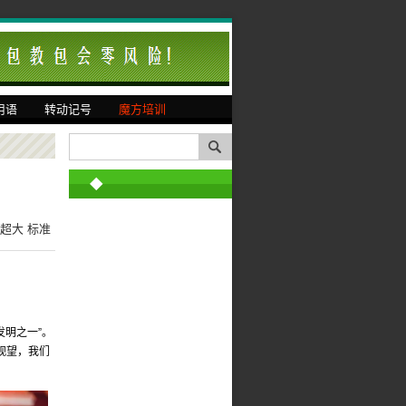
用语
转动记号
魔方培训
◆
超大
标准
发明之一”。
观望，我们