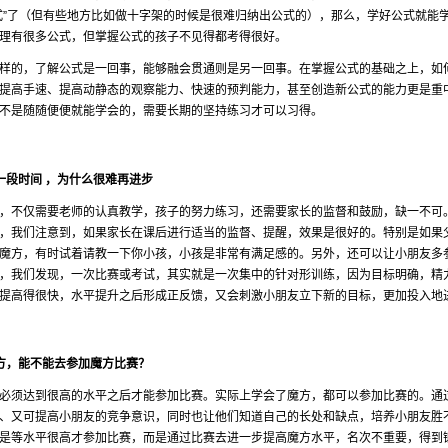
式”了（但有些地方比如做十字架的时候是很难归纳出公式的），那么，学好公式就能
理有很多公式，但掌握公式的孩子不见得都考得很好。
样的，了解公式是一回事，能够融会贯通则是另一回事。在掌握公式的基础之上，如
提高手速、提高动静态的观察能力、快速的预判能力，甚至创造新公式的能力更是重
不是随随便便就能学会的，需要长期的坚持练习才可以习得。
一段时间 ，为什么很难再进步
，不仅需要老师的认真教学，孩子的努力练习，还需要家长的监督和鼓励，缺一不可
，我们注意到，如果家长在课后进行适当的监督、提醒，效果是很好的。特别是如果
魔方，有时试着请教一下你小孩，小孩是非常有满足感的。另外，还可以让小朋友多
，我们发现，一次比赛或考试，其实就是一次集中的针对形训练，因为目标明确，精
提高得很快，水平提升之后形成正反馈，又会刺激小朋友立下新的目标，更加投入地
方，能不能去参加魔方比赛？
必须达到很高的水平之后才能参加比赛。实际上学会了魔方，都可以参加比赛的。通
、又可提高小朋友的竞争意识，同时也让他们知道自己的长处和缺点，培养小朋友胜
是等水平很高才参加比赛，而是通过比赛去进一步提高魔方水平，名次不重要，得到