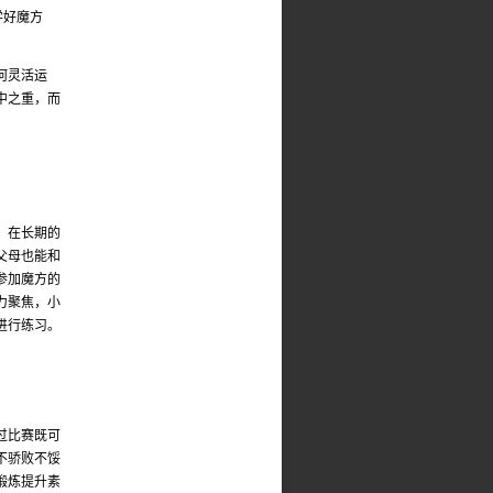
学好魔方
何灵活运
中之重，而
。在长期的
父母也能和
参加魔方的
力聚焦，小
进行练习。
过比赛既可
不骄败不馁
锻炼提升素