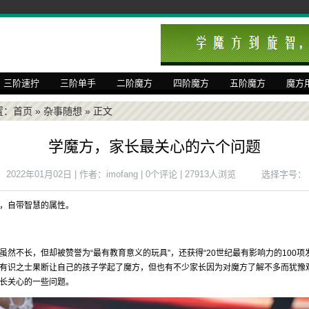
三阶速拧
三阶单手
二阶魔方
四阶魔方
五阶魔方
魔方
置：
首页
»
杂事随想
» 正文
学魔方，家长最关心的六个问题
022年01月02日 | 作者：imofang | 0个评论 | 27913人浏览
选择字号：
，自带智慧的属性。
虽然不长，但却被赞誉为“最有教育意义的玩具”，还获得“20世纪最有影响力的100项
有识之士果断让自己的孩子学起了魔方，但也有不少家长因为对魔方了解不多而犹豫
长关心的一些问题。