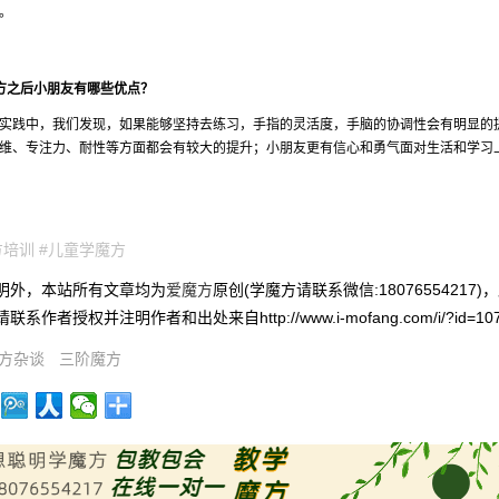
。
方之后小朋友有哪些优点？
实践中，我们发现，如果能够坚持去练习，手指的灵活度，手脑的协调性会有明显的
维、专注力、耐性等方面都会有较大的提升；小朋友更有信心和勇气面对生活和学习
方培训 #儿童学魔方
明外，本站所有文章均为
爱魔方
原创(学魔方请联系微信:18076554217)
系作者授权并注明作者和出处来自http://www.i-mofang.com/i/?id=10
方杂谈
三阶魔方