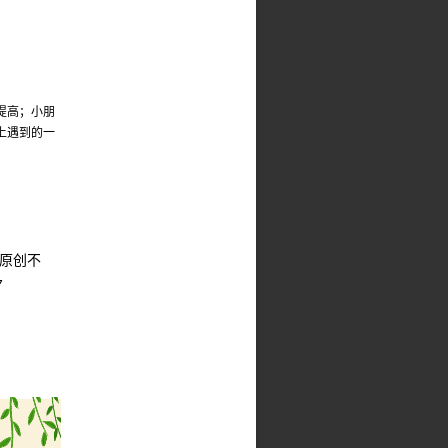
提高；小朋
上遇到的一
，原创不
7