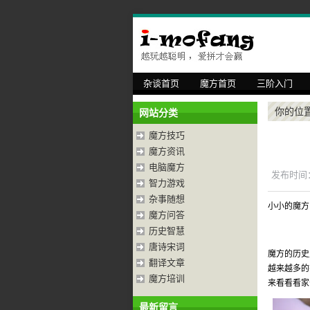
杂谈首页
魔方首页
三阶入门
你的位
网站分类
魔方技巧
魔方资讯
电脑魔方
发布时间：2
智力游戏
杂事随想
小小的魔方
魔方问答
历史智慧
唐诗宋词
魔方的历史
翻译文章
越来越多的
魔方培训
来看看看家
最新留言