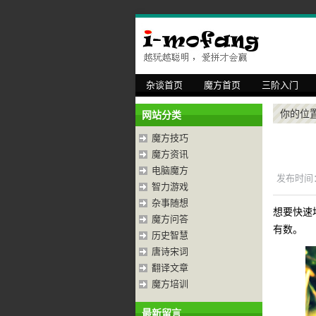
杂谈首页
魔方首页
三阶入门
你的位
网站分类
魔方技巧
魔方资讯
电脑魔方
发布时间：2
智力游戏
杂事随想
想要快速
魔方问答
有数。
历史智慧
唐诗宋词
翻译文章
魔方培训
最新留言