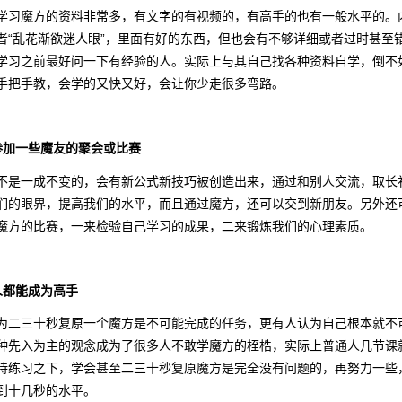
学习魔方的资料非常多，有文字的有视频的，有高手的也有一般水平的。
者“乱花渐欲迷人眼”，里面有好的东西，但也会有不够详细或者过时甚至
学习之前最好问一下有经验的人。实际上与其自己找各种资料自学，倒不
手把手教，会学的又快又好，会让你少走很多弯路。
参加一些魔友的聚会或比赛
不是一成不变的，会有新公式新技巧被创造出来，通过和别人交流，取长
们的眼界，提高我们的水平，而且通过魔方，还可以交到新朋友。另外还
魔方的比赛，一来检验自己学习的成果，二来锻炼我们的心理素质。
人都能成为高手
为二三十秒复原一个魔方是不可能完成的任务，更有人认为自己根本就不
种先入为主的观念成为了很多人不敢学魔方的桎梏，实际上普通人几节课
持练习之下，学会甚至二三十秒复原魔方是完全没有问题的，再努力一些
到十几秒的水平。