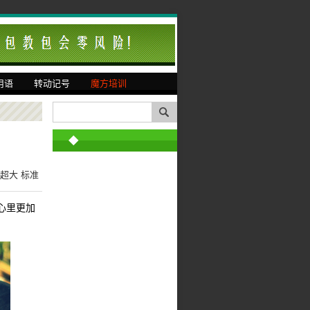
用语
转动记号
魔方培训
◆
超大
标准
心里更加