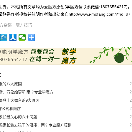
明外，本站所有文章均为
爱魔方
原创(学魔方请联系微信:18076554217)
系作者授权并注明作者和出处来自http://www.i-mofang.com/i/?id=97
方杂谈
魔方技巧
欢
慢的八大原因
2
渐，万象始更新|南宁专业学魔方
2
屡登上大舞台的9大原因
2
连拧公式和顺序
2
家长最关心的六个问题
2
柔家长激发孩子的潜能，南宁专业魔方培训
2