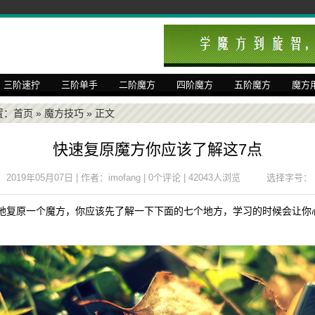
三阶速拧
三阶单手
二阶魔方
四阶魔方
五阶魔方
魔方
置：
首页
»
魔方技巧
» 正文
快速复原魔方你应该了解这7点
019年05月07日 | 作者：imofang | 0个评论 | 42043人浏览
选择字号：
地复原一个魔方，你应该先了解一下下面的七个地方，学习的时候会让你