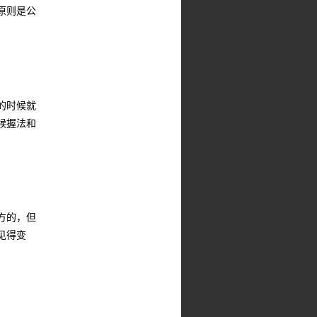
原则是公
。
的时候就
候握法和
方的，但
见得变