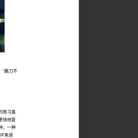
，“磨刀不
的练习虽
更快地复
种，一种
OP来进