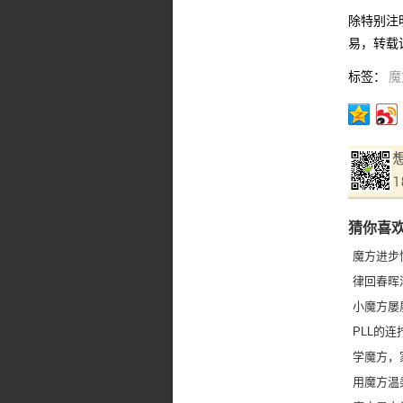
除特别注
易，转载请联
标签：
魔
猜你喜
魔方进步
律回春晖
小魔方屡
PLL的
学魔方，
用魔方温